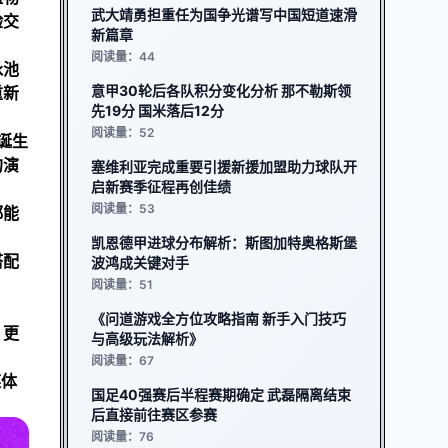
武大靖勇担重任为国争光谱写中国短道速滑
验交
新篇章
阅读量：44
泳池
意甲30轮后各队积分变化分析 那不勒斯领
重新
先19分 国米落后12分
阅读量：52
自诞生
的演
塞维利亚完成重要引援新援加盟助力球队开
启新赛季征程再创佳绩
阅读量：53
都能
凯恩德甲进球分布解析：斯图加特奥格斯堡
搭配
波鸿成关键对手
阅读量：51
《问道游戏全方位攻略指南 新手入门技巧
，更
与高级玩法解析》
阅读量：67
媒体
国足40强赛后半程赛期确定 武磊隔离结束
后直接前往赛区参赛
阅读量：76