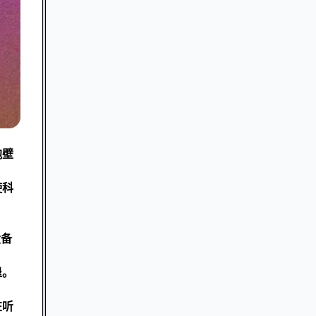
胞壁
使科
设备
退。
在听