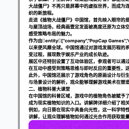
大战僵尸》不再只是屏幕中的虚拟世界，而成为
织的新旅程。
走进《植物大战僵尸》中国馆，首先映入眼帘的
与屋顶战场，经典画
壹定发
面被高度还原为立体
感受策略布局的魅力。
作为由entity["company","PopCap Ga
以来便风靡全球。中国馆通过对游戏发展历程的
变过程，展现数字娱乐产业的成长轨迹。
展区中还特别设置了互动体验区，参观者可以通
在互动中感受到策略思维与即时反应的重要性，
此外，中国馆还展示了游戏角色的原画设计与衍
与场景设计的解析，观众能够理解游戏美术在塑
二、植物科普大课堂
在中国馆的科普区域，游戏中的植物角色被赋予
成为现实植物知识的入口。讲解牌详细介绍了相
例如，向日葵在现实中具备向光性，这一科学特性
讲解，让观众理解植物如何通过光合作用获取能