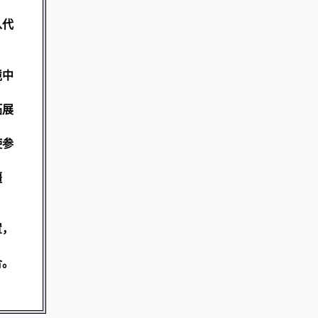
从代
境中
拓展
使参
僵
置，
合。