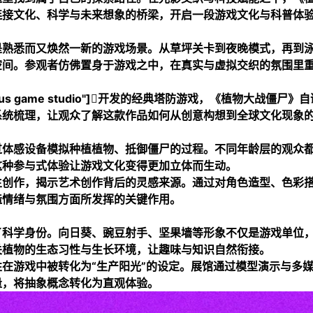
连接文化、科学与未来想象的桥梁，开启一段游戏文化与科普体
是熟悉而又焕然一新的游戏场景。从草坪关卡到夜晚模式，再到
空间。参观者仿佛置身于游戏之中，在真实与虚拟交织的氛围里
mes","us game studio"]开发的经典塔防游戏，《植物大战僵尸》
系统梳理，让观众了解这款作品如何从创意构想到全球文化现象
过体感设备模拟种植植物、抵御僵尸的过程。不同年龄层的观众
这种参与式体验让游戏文化变得更加立体而生动。
生创作，揭示艺术创作背后的灵感来源。通过对角色造型、色彩
造情绪与氛围方面所发挥的关键作用。
了科学身份。向日葵、豌豆射手、坚果墙等形象不仅是游戏单位
关植物的生态习性与生长环境，让趣味与知识自然衔接。
在游戏中被转化为“生产阳光”的设定。展馆通过模型演示与多
量，将抽象概念转化为直观体验。