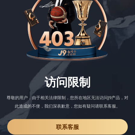
访问限制
尊敬的用户，由于相关法律限制，您所在地区无法访问J9产品，对
此造成的不便，我们深表歉意，您如有疑问请联系客服。
联系客服